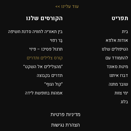
עוד עלינו >>
תפריט
הקורסים שלנו
בית
בין תאוריה לחוויה סדנת חשיפה
אודות אלפא
בַּר רִפוּי
הטיפולים שלנו
תרגול פסיכו – פיזי
להתמודד עם
קורס צלילים ותדרים
מיטת סאונד
“מהצלילים אל השקט”
דברו איתנו
תדרים בקבוצה
שובר מתנה
“קול הגוף”
ימי צוות
אמהות בחופשת לידה
בלוג
מדיניות פרטיות
הצהרת נגישות