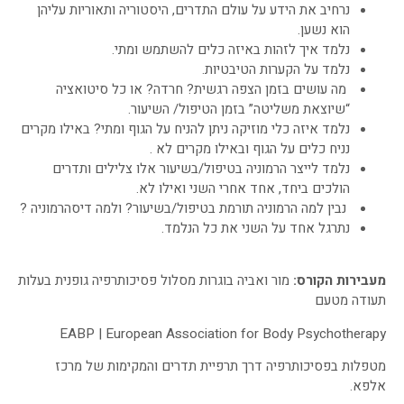
נרחיב את הידע על עולם התדרים, היסטוריה ותאוריות עליהן
הוא נשען.
נלמד איך לזהות באיזה כלים להשתמש ומתי.
נלמד על הקערות הטיבטיות.
מה עושים בזמן הצפה רגשית? חרדה? או כל סיטואציה
“שיוצאת משליטה” בזמן הטיפול/ השיעור.
נלמד איזה כלי מוזיקה ניתן להניח על הגוף ומתי? באילו מקרים
נניח כלים על הגוף ובאילו מקרים לא .
נלמד לייצר הרמוניה בטיפול/בשיעור אלו צלילים ותדרים
הולכים ביחד, אחד אחרי השני ואילו לא.
נבין למה הרמוניה תורמת בטיפול/בשיעור? ולמה דיסהרמוניה ?
נתרגל אחד על השני את כל הנלמד.
מעבירות הקורס:
מור ואביה בוגרות מסלול פסיכותרפיה גופנית בעלות
תעודה מטעם
EABP | European Association for Body Psychotherapy
מטפלות בפסיכותרפיה דרך תרפיית תדרים והמקימות של מרכז
אלפא.