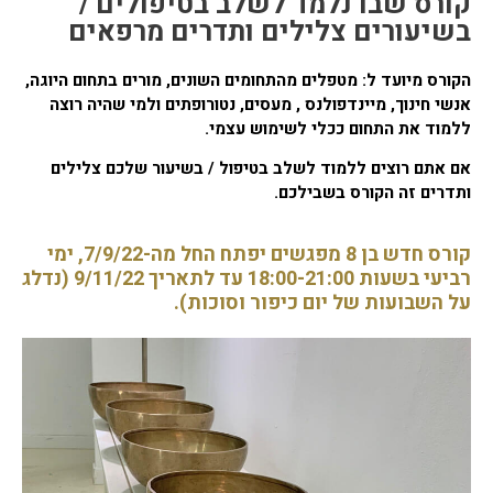
קורס שבו נלמד לשלב בטיפולים /
הוסף קו תחתון לקישורים
format_underlined
בשיעורים צלילים ותדרים מרפאים
סמן קישורים
font_download
הקורס מיועד ל: מטפלים מהתחומים השונים, מורים בתחום היוגה,
לאפס את כל האפשרויות
cached
אנשי חינוך,
מיינדפולנס , מעסים, נטורופתים ולמי שהיה רוצה
ללמוד את התחום ככלי לשימוש עצמי.
אם אתם רוצים ללמוד לשלב בטיפול / בשיעור שלכם צלילים
ותדרים זה הקורס
בשבילכם.
קורס חדש בן 8 מפגשים יפתח החל מה-7/9/22, ימי
רביעי בשעות 18:00-21:00 עד לתאריך 9/11/22 (נדלג
על השבועות של יום כיפור וסוכות).