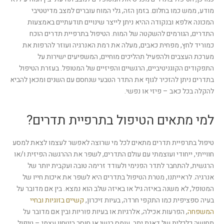
מודע, ממש כמו בחלום. בזמן הזה, גלי המוח עוברים למצב מדיטטיבי
המכונה אלפא ובנקודה ההיא ניתן לייצר שינויים תודעתיים באמצעות
התדרים, הגורמים להשקטה של המוח. הטיפול בתרפיית תדרים הוכח
כמוריד לחץ, מפחית כאבים, מעלה את רמת האנרגיה ועוזר להרפות את
מערכת העצבים ולהפעיל תהליכים מוחיים, המשפיעים ישירות על
התפקודים הקוגניטיביים, הרגשיים והפיזיים של המטופל. בעזרת הטיפול
בתדרים ניתן להזכיר לגוף את התדר הטבעי שנחסם עם השנים ומכאן להביא
להקלה בכל כאב – פיזי או נפשי.
למי מתאים הטיפול בתרפיית תדרים?
טיפול בתרפיית תדרים מתאים לכל מי שרוצה לאפשר לעצמו לצאת למסע
חווייתי, ייחודי ועוצמתי עם עולם התדרים, לשפר את ההרגשה הפיזית ו/או
הרגשית, להתחבר לתדר הפנימי ולעודד זרימה טובה ועקבית יותר של
אנרגיה. לראייתנו, מטרת הטיפול בתדרים היא לשפר את איכות חייו של
המטופל, לא משנה באיזה גיל או באיזה שלב הוא נמצא. בין אם מדובר על
בעיה ספציפית כמו התקפי חרדה, בעיות זיכרון,
קשיים בזוגיות ובחיי
המשפחה
, הפרעות אכילה, אלרגיות או בעיות פוריות ובין אם מדובר על
תחושה כלכלית של דאגת יתר, עומס רגשי או חוסר ביטחון עצמי – טיפול