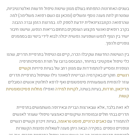
הוסף קו תחתון לקישורים
format_underlined
בשנים האחרונות התפתחו בעולם מגוון שיטות טיפול חדשות ואלטרנטיביות,
סמן קישורים
font_download
שמטרתן לתת מענה נוסף ומשלים (ומכאן גם השם רפואה משלימה) למה
שהרפואה הקונבנציונאלית יודעת לספק לנו. במרוצת הזמן גברה ההבנה
לאפס את כל האפשרויות
cached
בקרב רופאים ואנשי מקצוע העוסקים בתחום בריאות הנפש, שישנו חיבור
ישיר בין הגוף לנפש ושפגיעה נפשית יכולה לבוא לידי ביטוי גם בסממנים
גופניים ולהפך.
בין השיטות החדשות שקיבלו הכרה, קיים גם הטיפול בתרפיית תדרים, שהנו
כלי טיפול אפקטיבי במיוחד, המבוסס ברובו על תורת הפסיכותרפיה
הגופנית ומסייע להתמודדות עם מגוון רחב של בעיות פיזיות ו
קשיים
רגשיים
. חוקרים באקדמיה הבריטית לסאונד גילו שטיפול בתרפיית תדרים
עוזר להפחית משמעותית סימפטומים ואף לרפא לחלוטין אנשים הסובלים
מ
דיכאון
,
חרדות
, בעיות בשינה,
לקויות למידה
ואפילו
מחלות פסיכוסומטיות
קשות
.
לא זאת בלבד, אלא שבארצות הברית ובאירופה משתמשים בתרפיית
תדרים בבתי חולים ובמוסדות שיקומיים כאמצעי טיפולי שעוזר לאנשים
להתמודד עם
כאבים כרוניים
,
פוסט טראומה
, בעיות זיכרון וקשיים רגשיים
וגופניים נוספים. בסקירה הבאה ניתן מענה לשאלות נפוצות הקשורות