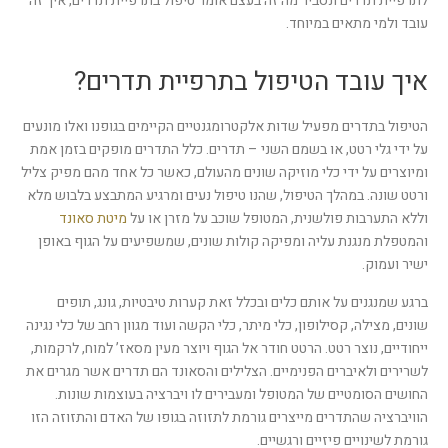
לתרפיית תדרים ונסביר מה זה בעצם אומר טיפול בתרפיית תדרים, איך זה
עובד ולמי מתאים במיוחד.
איך עובד הטיפול בתרפיית תדרים?
הטיפול בתדרים מפעיל שדות אלקטרומגנטיים הקיימים בגופנו ואלו מונעים
על ידי גלי רטט, או בשמם השני – תדרים. כלל התדרים מופקים בזמן אמת
ומיוצרים על ידי כלי מוזיקה שונים מהעולם, כאשר כל אחד מהם מפיק צליל
ורטט שונה. במהלך הטיפול, שהנו טיפול נעים ומרגיע המתבצע בלבוש מלא
וללא התערבות פולשנית, המטופל שוכב על מזרן או על
מיטת סאונד
והמטפלת מנגנת עליה ומפיקה קולות שונים, שמשפיעים על הגוף באופן
ישיר ועמוק.
ברגע שמנגנים על אותם כלים ובכלל זאת קערות טיבטיות, גונג, תופים
שונים, מצילה, קסילופון, כלי מיתר, כלי הקשה ועוד מגוון רחב של כלי נגינה
ייחודיים, נוצר רטט. הרטט חודר אל הגוף ויוצר מעין מסאז’ למוח, לרקמות,
לשרירים ולאיברים הפנימיים. הצלילים והסאונד הם תדרים אשר מגרים את
החושים הסומטיים של המטופל ומעבירים לו ויברציה בעוצמות שונות.
הוויברציה שהתדרים מייצרים גורמת לתזוזה בגופו של האדם והתזוזה הזו
גורמת לשינויים פיזיים ורגשיים.