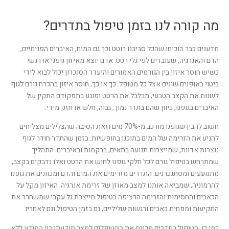
מה קורה לנו בזמן טיפול בתדרים?
מדענים כבר הוכיחו שהכל סביבנו רוטט וכך גם המוח, האיברים הפנימיים,
הדם והאנרגיה, שעובדים לפי גלי רטט. אדם יוצא מאיזון גופני או רגשי
כשיש חוסר איזון בין הגורמים האמורים והיעדר הסנכרון יכול לבוא לידי
ביטוי באופנים שונים אצל כל מטופל. כך או כך, חוסר איזון בהכרח גורם לגוף
לשנות את הקצב הטבעי, מבלבל את הרטט ופוגע בתפקודם התקין של
האיברים בגופנו, כיוון שהם בתדר נמוך, גבוה, חלש או חזק מידי.
חשוב להבין שגופנו מורכב מ-70% מים וזאת הסיבה שהצלילים מצליחים
להניע את הזרימה של המים בתוכנו בחופשיות. בזמן שהתדר חודר לגוף
נוצרות אדוות, שמייצרות תנועה בתאים, ברקמות ובאיברים. התהליך
שמתרחש בטיפול גורם לכל חלקי גופנו לחוש את הרטט ואלו נדבקים בקצב,
מתנועעים ומסתנכרנים. התדרים מזרימים את המים והדם ומכוונים את גופנו
להרמוניה, שמביאה אותנו למצב מאוזן של זרימת אנרגיה. האיזון מקל על
הכאבים והחסימות והזרימה הרציפה בטיפול מייצרת גל עקבי שמשחרר את
התקיעות ומפחית כאבים ורגשות שליליים, גם בזמן הטיפול וגם לאחריו.
כמו כן, הטיפול בתדרים מכניס את המטופלים למצב תודעתי בין המודע ללא