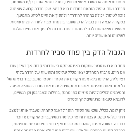
פוסט טראומה או משבר אישי שחווינו, כמו לדוגמא אובדן בן/ת משפחה,
פרידה ועוד. טיפול מותאם בחרדות הוא קריטי, שכן חרדה קבועה שאיננה
זוכה לטיפול, יכולה במהרה להידרדר ולהפוך את חיינו לסיוט מתמשך.
בסקירה הבאה נדון בגבול הדק שעובר בין פחד סביר לחרדה ונציע שיטות
מעשיות שיאפשרו לכם להתמודד עם החרדות ולהפוך את החיים שלכם
לשלווים ומאושרים יותר.
הגבול הדק בין פחד סביר לחרדות
פחד הוא רגש טבעי שמקורו באינסטינקט הישרדותי קדום, אך בעידן שבו
אנו חיים, מרבית הפחדים יצאו מכלל שליטה ותחושות של חרדה בלתי
רציונלית, החליפו בלא מעט מקרים את הפחד ותפסו מושב כבוד בראש של
כל אחד ואחת מאיתנו. אנשים מתקשים לזהות את החרדה כשהיא מגיעה
והסימנים יכולים להיות פיזיים כמו מחנק, בחילות וכאבי בטן וכן רגשיים,
לדוגמא כשאנו מרגישים לחץ וסטרס.
ניתן לומר, ככלל, שכאשר הפחד הופך לדאגה קיומית ומעביר אותנו למצב
דרוך של אי שקט, עצבנות וחוסר שליטה רגשית, ברוב המקרים מדובר
בחרדה. בשונה מפחד, שהנו רגש שכיח ואף חיוני בסיטואציות מסוימות,
החרדה פוגעת בחייהם של אלו שסובלים ממנה ולא אחת מכניסה אותם