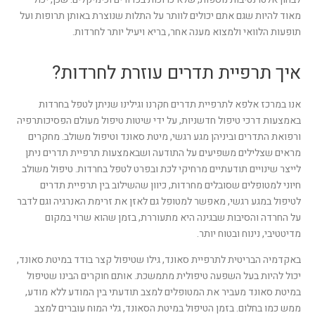
מאוד להיות שגם אתם יכולים לוותר על התלות שנוצרת באותן תרופות ועל
תופעות הלוואי ולמצוא מענה אחר, בריא ויעיל יותר לחרדות.
איך תרפיית תדרים עוזרת לחרדות?
אנו במרכז אלפא לתרפיית תדרים חקרנו וגילינו שניתן לטפל בחרדות
באמצעות דרכי טיפול חדשניות, על ידי שיטות טיפול מעולם הפסיכותרפיה
ורפואת התדרים וביניהן מגע רגשי, מיטת סאונד וטיפול משולב. מחקרים
מראים שצלילים משפיעים על התודעה ושבאמצעות תרפיית תדרים ניתן
לייצר שינויים תודעתיים מרחיקי לכת ובפרט לטפל בחרדות. טיפול משולב
חיוני למטופלים שסובלים מחרדות, כיוון שהשילוב בין תרפיית תדרים
לטיפול במגע רגשי, מאפשר למטופל גם לאזן את זרימת האנרגיה וגם לדבר
על החרדה והסיבות שבגינה היא מתעוררת, בזמן שהוא שרוי במקום
מדיטטיבי, נינוח ובטוח יותר.
באקדמיה הבריטית לתרפיית סאונד, גילו שטיפול קצר בודד במיטת סאונד,
יכול להיות בעל השפעה טיפולית מתמשכת. אותם חוקרים הבינו שטיפול
במיטת סאונד מעביר את המטופלים למצב תודעתי בין המודע ללא מודע,
ממש כמו בחלום. בזמן הטיפול במיטת הסאונד, גלי המוח עוברים למצב