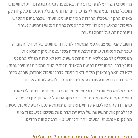
מדיטטיבי הקרוי אלפא וברגע הזה, באמצעות נגינה נכונה ומדויקת ושימוש
מושכל בתדרים, אפשר לייצר שינויים תודעתיים. כלל האנשים שלקחו חלק
באותו מחקר ושסבלו מחרדות מסוגים שונים, העידו שכבר בתום המפגש
הטיפולי הראשון הם חוו ירידה דרסטית במתח הנפשי ותחושה נעימה
ונינוחה יותר, של רווחה נפשית.
חשוב להבין שמצב אלפא המתואר לעיל, דורש שנים של תרגול והעובדה
שבמיטת הסאונד, שהנה תיבת תהודה בפני עצמה, ניתן להביא את
המטופלים למצב אלפא תוך פחות משעה, היא לא פחות מגילוי מהפכני
ופורץ דרך. המטופלים במיטת הסאונד זוכים ליהנות ממצב מדיטטיבי עמוק,
ללא כל מאמץ ובאופן מידיי. וזאת בניגוד לדרכי טיפול אחרות, שבהן, סביר
להניח היו נדרשים עשרות טיפולים ויותר כדי להגיע לאותה שלווה.
אנו באלפא מציעות לכם שיטת טיפול מהירה, חסכונית, חיונית לבריאות
ושמספקת תוצאות אמיתיות, כבר בסוף הטיפול הראשון. אין כל סיבה
שהחרדות יהרסו לכם את החיים ואנחנו מזמינות אתכם להגיע לטיפול ניסיון,
כדי לבחון את ההשפעה של תרפיית תדרים על גופכם ונפשכם ולצאת
מחוזקים אנרגטית, רגועים יותר והכי חשוב – הרבה פחות חרדים.
רוצים לדעת יותר על הטיפול המשולב? פנו אלינו!