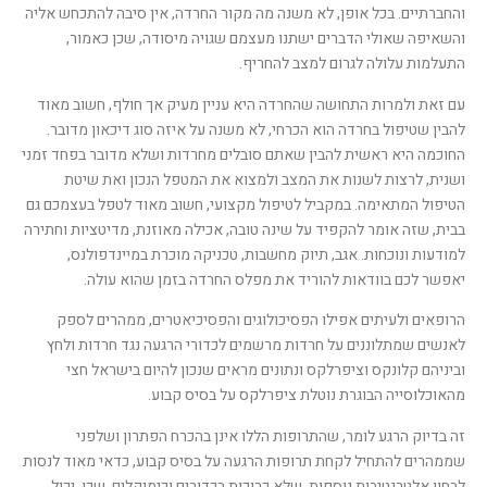
והחברתיים. בכל אופן, לא משנה מה מקור החרדה, אין סיבה להתכחש אליה
והשאיפה שאולי הדברים ישתנו מעצמם שגויה מיסודה, שכן כאמור,
התעלמות עלולה לגרום למצב להחריף.
עם זאת ולמרות התחושה שהחרדה היא עניין מעיק אך חולף, חשוב מאוד
להבין שטיפול בחרדה הוא הכרחי, לא משנה על איזה סוג דיכאון מדובר.
החוכמה היא ראשית להבין שאתם סובלים מחרדות ושלא מדובר בפחד זמני
ושנית, לרצות לשנות את המצב ולמצוא את המטפל הנכון ואת שיטת
הטיפול המתאימה. במקביל לטיפול מקצועי, חשוב מאוד לטפל בעצמכם גם
בבית, שזה אומר להקפיד על שינה טובה, אכילה מאוזנת, מדיטציות וחתירה
למודעות ונוכחות. אגב, תיוק מחשבות, טכניקה מוכרת במיינדפולנס,
יאפשר לכם בוודאות להוריד את מפלס החרדה בזמן שהוא עולה.
הרופאים ולעיתים אפילו הפסיכולוגים והפסיכיאטרים, ממהרים לספק
לאנשים שמתלוננים על חרדות מרשמים לכדורי הרגעה נגד חרדות ולחץ
וביניהם קלונקס וציפרלקס ונתונים מראים שנכון להיום בישראל חצי
מהאוכלוסייה הבוגרת נוטלת ציפרלקס על בסיס קבוע.
זה בדיוק הרגע לומר, שהתרופות הללו אינן בהכרח הפתרון ושלפני
שממהרים להתחיל לקחת תרופות הרגעה על בסיס קבוע, כדאי מאוד לנסות
לבחון אלטרנטיבות נוספות, שלא כרוכות בכדורים וכימיקלים. שכן, יכול