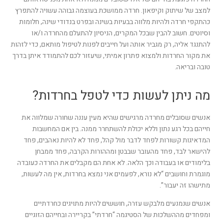
למצב של שיתוק וקיפאון. חרדה ממושכת בעוצמה גבוהה עשויה להתפרץ
כהתקפי חרדה ולהיות מלווה בבעיות בשינה ובפרט בנדודי שינה, חלומות
וסיוטים. חשוב להבין שבכל המקרים, הניסיון להתעלם מהחרדה ו/או
להתנגד אליה, רק מגביר אותה ועל חייבים לפנות לטיפול מותאם, כדי לזהות
את מקור החרדות ולמצוא פתרון אמיתי, שיעזור לכם להתמודד איתן בדרך
טובה ובריאה.
מה ניתן לעשות כדי לטפל בחרדות?
אנשים שסובלים מחרדה מרגישים שהיא מעין עננה שחורה שמלווה את
חייהם בכל רגע נתון וללא יכולת להשתחרר ממנה. בין אם המחשבות
המדאיגות קשורות לפחד לדבר מול קהל, פחד לא להיות נאהבים, פחד
להישאר לבד, פחד מהעובר שבבטן ומההורות הקרבה, פחד ממבחן
בלימודים או בעבודה וכך הלאה. לא אחת הם מקבלים את החרדה כעובדה
מוגמרת וחושבים “לא נורא, לפעמים אני נמצא בחרדות, אין מה לעשות,
מתישהו זה יעבור”.
אנשים שנמנעים מלבקש עזרה, חוששים להיות מתויגים כחרדתיים
ומפחדים מההשלכות של הסטיגמה “חרדתי” בקריירה ובחייהם הזוגיים