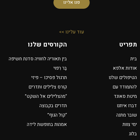
פנו אלינו
עוד עלינו >>
תפריט
הקורסים שלנו
בית
בין תאוריה לחוויה סדנת חשיפה
אודות אלפא
בַּר רִפוּי
הטיפולים שלנו
תרגול פסיכו – פיזי
להתמודד עם
קורס צלילים ותדרים
מיטת סאונד
“מהצלילים אל השקט”
דברו איתנו
תדרים בקבוצה
שובר מתנה
“קול הגוף”
ימי צוות
אמהות בחופשת לידה
בלוג