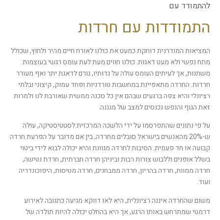
הוסף קו תחתון לקישורים
format_underlined
להתמודד עם
סמן קישורים
התמודדות עם חרדות
font_download
לאפס את כל האפשרויות
cached
המציאות המודרנית דוחקת כמעט את כולנו לאורח חיים מהיר ולחוץ, שכולל
מתח נפשי ולא מעט דאגות. כולנו חווים מעת לעת עומס רגשי בעוצמות
משתנות, אך לעיתים העומס עולה על גדותיו, גורם לדאגת יתר ואף מעורר
חרדות. החרדה מתאפיינת במחשבות טורדניות ופחד עמוק, קיצוני ובלתי
רציונלי והיא צפה ברגעים שבהם אין כל סכנה ממשית שאורבת לנו ולמרות
זאת הגוף והנפש נכנסים למצב של מגננה.
על פי נתונים שהתפרסמו על ידי הלשכה המרכזית לסטטיסטיקה, עולה
ש-20% מהאנשים בישראל סובלים מחרדה, בין אם מדובר על הפרעת חרדה
קבועה או חד פעמית. הסיבות לחרדה מגוונת והיא יכולה לבוא לידי ביטוי
בשלל אופנים וללבוש צורות רבות וביניהן חרדה חברתית, חרדת נטישה,
חרדה ממוות, חרדה בהריון, חרדה ממבחנים, חרדה מטיסות, היפוכונדריה
ועוד.
משום שהחרדה איננה רציונלית, היא לאו דווקא מגיעה כתגובה לאירוע
דרמטי שמתרחש באותו הרגע, אך היא בהחלט יכולה להיות תולדה של