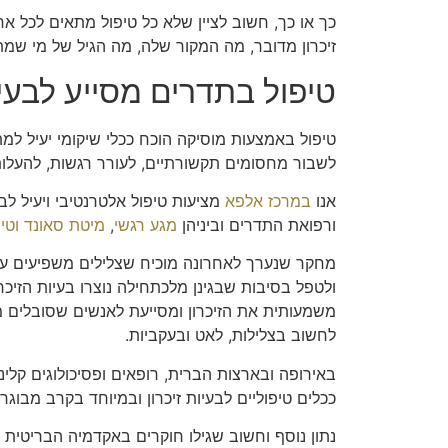
כך או כך, חשוב לציין שלא כל טיפול מתאים לכל אח
זיכרון מדובר, מה המקור שלה, מה הגיל של מי שמ
טיפול בתדרים מסייע לבעיו
טיפול באמצעות מוסיקה הוכח ככלי שיקומי יעיל למת
לשבור מחסומים תקשורתיים, לעורר רגשות, להעלות ז
אנו
במרכז אלפא
מציעות טיפול אלטרנטיבי ויעיל לב
ורפואת התדרים וביניהן
מגע רגשי
,
מיטת סאונד
וטי
מחקר שנערך לאחרונה מוכיח שצלילים משפיעים על ה
ולטפל בסיבות שבגינן מלכתחילה נוצרו בעיות הזי
משמעותית את הזיכרון ומסייעת לאנשים שסובלים מ
לחשוב בצלילות, לאט ובעקביות.
באירופה ובארצות הברית, רופאים ופסיכולוגים קל
ככלים טיפוליים לבעיות זיכרון ובמיוחד בקרב מבוגר
נתון נוסף וחשוב שגילו חוקרים באקדמיה הבריטית 