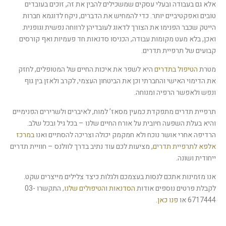
אלא גם בעבודה ובעלי עסקים שמשכילים להבין את זה, זוכים בעובדים
טובים ואפקטיביים יותר. כדי להמחיש את הדברים, ניקח לדוגמא חברות
הייטק שכבר הפנימו את הצורך לדאוג לעובדיהן לרווחה נפשית וגופנית.
ואכן, בלא מעט מקומות עבודה, הכניסו סדנאות חד פעמיות ואף קורסים
קבועים של תרפיית תדרים.
מטרת
הטיפול בתדרים
היא לשפר את איכות החיים של המטופלים, לחזק
את הדימוי האישי והחברתי וכן את הביטחון העצמי, לקרב ולאזן בין גוף
ונפש ולאפשר הרפיה ומנוחה.
תרפיית תדרים מתפקדת כמעין מסאז’ למוח, לאיברים ולשרירים הפנימיים
והיא בעלת השפעה חיובית על אורח החיים שלנו – בכל גיל ובכל שלב.
הרדיפה אחרי אושר נוכח ולא חמקמק יכולה וצריכה להסתיים ואנו
במרכז
אלפא לתרפיית תדרים
, מציעות לכם עוד נתיב בדרך לוולנס – חוויית תדרים
ייחודית ושונה.
אנו מזמינות אתכם לנסות בעצמכם ולגלות כיצד צלילים מייצרים שקט.
לקבלת פרטים נוספים אודות
הסדנאות
ו
הטיפולים שלנו
, התקשרו 03-
6717444 או
פנו כאן
.