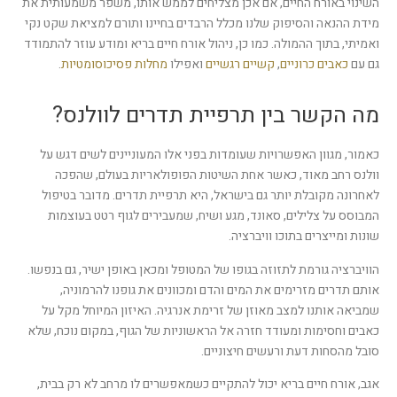
השינוי באורח החיים, אם אכן מצליחים לממש אותו, משפר משמעותית את
מידת ההנאה והסיפוק שלנו מכלל הרבדים בחיינו ותורם למציאת שקט נקי
ואמיתי, בתוך ההמולה. כמו כן, ניהול אורח חיים בריא ומודע עוזר להתמודד
גם עם
כאבים כרוניים
,
קשיים רגשיים
ואפילו
מחלות פסיכוסומטיות
.
מה הקשר בין תרפיית תדרים לוולנס?
כאמור, מגוון האפשרויות שעומדות בפני אלו המעוניינים לשים דגש על
וולנס רחב מאוד, כאשר אחת השיטות הפופולאריות בעולם, שהפכה
לאחרונה מקובלת יותר גם בישראל, היא תרפיית תדרים. מדובר בטיפול
המבוסס על צלילים, סאונד, מגע ושיח, שמעבירים לגוף רטט בעוצמות
שונות ומייצרים בתוכו וויברציה.
הוויברציה גורמת לתזוזה בגופו של המטופל ומכאן באופן ישיר, גם בנפשו.
אותם תדרים מזרימים את המים והדם ומכוונים את גופנו להרמוניה,
שמביאה אותנו למצב מאוזן של זרימת אנרגיה. האיזון המיוחל מקל על
כאבים וחסימות ומעודד חזרה אל הראשוניות של הגוף, במקום נוכח, שלא
סובל מהסחות דעת ורעשים חיצוניים.
אגב, אורח חיים בריא יכול להתקיים כשמאפשרים לו מרחב לא רק בבית,