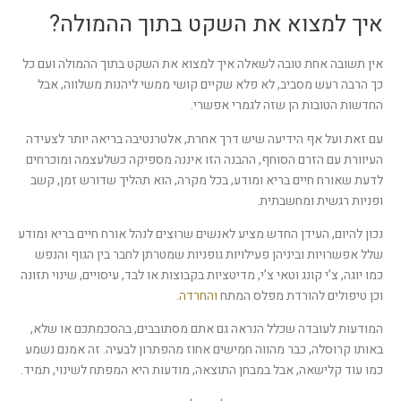
איך למצוא את השקט בתוך ההמולה?
אין תשובה אחת טובה לשאלה איך למצוא את השקט בתוך ההמולה ועם כל
כך הרבה רעש מסביב, לא פלא שקיים קושי ממשי ליהנות משלווה, אבל
החדשות הטובות הן שזה לגמרי אפשרי.
עם זאת ועל אף הידיעה שיש דרך אחרת, אלטרנטיבה בריאה יותר לצעידה
העיוורת עם הזרם הסוחף, ההבנה הזו איננה מספיקה כשלעצמה ומוכרחים
לדעת שאורח חיים בריא ומודע, בכל מקרה, הוא תהליך שדורש זמן, קשב
ופניות רגשית ומחשבתית.
נכון להיום, העידן החדש מציע לאנשים שרוצים לנהל אורח חיים בריא ומודע
שלל אפשרויות וביניהן פעילויות גופניות שמטרתן לחבר בין הגוף והנפש
כמו יוגה, צ’י קונג וטאי צ’י, מדיטציות בקבוצות או לבד, עיסויים, שינוי תזונה
וכן טיפולים להורדת מפלס המתח
והחרדה
.
המודעות לעובדה שכלל הנראה גם אתם מסתובבים, בהסכמתכם או שלא,
באותו קרוסלה, כבר מהווה חמישים אחוז מהפתרון לבעיה. זה אמנם נשמע
כמו עוד קלישאה, אבל במבחן התוצאה, מודעות היא המפתח לשינוי, תמיד.