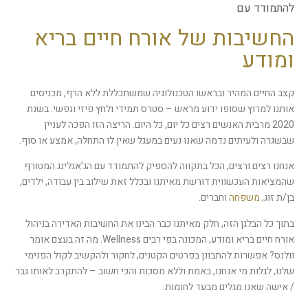
הוסף קו תחתון לקישורים
format_underlined
להתמודד עם
סמן קישורים
החשיבות של אורח חיים בריא
font_download
ומודע
לאפס את כל האפשרויות
cached
קצב החיים המהיר ובראשו הטכנולוגיה שמשתכללת ללא הרף, מכניסים
אותנו למרוץ שסופו ידוע מראש – סטרס תמידי ולחץ פיזי ונפשי. בשנת
2020 מרבית האנשים רצים כל יום, כל היום. הריצה הזו הפכה לעניין
שבשגרה ולעיתים נדמה שאנו נעים במעגל שאין לו התחלה, אמצע או סוף.
אנחנו רצים ורצים, הכל בתקווה להספיק להתמודד עם הג’אגלינג המטורף
שהמציאות העכשווית דורשת מאיתנו ובכלל זאת שילוב בין עבודה, ילדים,
בן/ת זוג,
משפחה
וחברים.
בתוך כל הבלגן הזה, חלק מאיתנו כבר הבינו את החשיבות האדירה בניהול
אורח חיים בריא ומודע, המכונה בפי רבים Wellness. מה זה בעצם אומר
וולנס? אפשרות להתבונן בפרטים הקטנים, לחקור ולהקשיב לקול הפנימי
שלנו, לגלות מי אנחנו, באמת וללא מסכות והכי חשוב – להתקרב לאותו גבר
/ אישה שאנו מגלים מבעד לחומות.