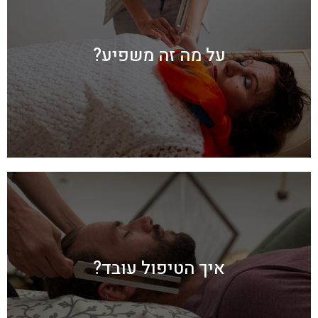
הטיפול בתדרים מפעיל שדות אלקטרומגנטיים הקיימים בגופנו ואלו
מונעים על ידי גלי רטט, או בשמם השני – תדרים. כלל התדרים מופקים
בזמן אמת ומיוצרים על ידי כלי מוזיקה שונים מהעולם, כאשר כל אחד
מהם מפיק צליל ורטט שונה. במהלך הטיפול המטופל שוכב על מיטת
על מה זה משפיע?
סאונד והמטפלת מנגנת עליה ועל מגוון רחב של כלי מוזיקה ומפיקה
תדרים וצלילים, שמשפיעים על הגוף באופן ישיר ועמוק. כמו כן הטיפול
משלב שיח ולמידה עמוקה של הקשר בין הגוף -הנפש והתודעה.
הטיפול בתדרים מכניס אותנו למצב תודעתי בין המודע ללא מודע,
ממש כמו בחלום. בזמן הזה, גלי המוח עוברים למצב מדיטטיבי
המכונה אלפא ובנקודה ההיא ניתן לייצר שינויים תודעתיים
באמצעות התדרים, הגורמים להשקטה של המוח. הטיפול בתרפיית
תדרים הוכח כמוריד לחץ, מפחית כאבים, מעלה את רמת האנרגיה
איך הטיפול עובד?
ועוזר להרפות את מערכת העצבים ולהפעיל תהליכים מוחיים,
המשפיעים ישירות על התפקודים הקוגניטיביים, הרגשיים
והפיזיים של האדם. בעזרת הטיפול בתדרים ניתן להזכיר לגוף את
התדר הטבעי שנחסם עם השנים ומכאן להביא להקלה על כאב –