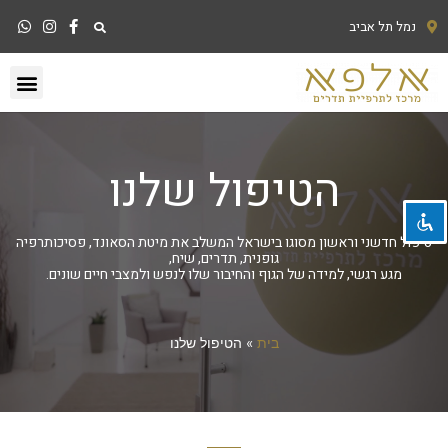
נמל תל אביב
השבת את ההבזקים
visibility_off
סמן כותרות
title
הטיפול שלנו
צבע רקע
settings
זום (הקטנה)
zoom_out
טיפול חדשני וראשון מסוגו בישראל המשלב את מיטת הסאונד, פסיכותרפיה
זום (הגדלה)
zoom_in
גופנית, תדרים, שיח,
מגע רגשי, למידה של הגוף והחיבור שלו לנפש ולמצבי חיים שונים.
הקטנת גופן
remove_circle_outline
הגדלת גופן
add_circle_outline
בית
»
הטיפול שלנו
גופן קריא
spellcheck
ניגודיות בהירה
brightness_high
ניגודיות כהה
brightness_low