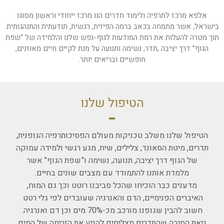
הוסף קו תחתון לקישורים
format_underlined
אלפא מרכז לתרפיה ולימוד תדרים הנו מרכז ייחודי וראשון מסוגו
סמן קישורים
font_download
בישראל, אשר מתמחה בכאב ברמה הפיזית, רגשית, תודעתית והתנהגותית.
תוך מטרה להעלות את רמת המודעות לגוף-נפש שלנו והלמידה של “שפת
לאפס את כל האפשרויות
cached
הגוף” דרך יציבה ,תדר, נשימה ותנועה על מנת לקיים חיים מאוזנים,
חופשיים ובריאים יותר.
הטיפול שלנו
הטיפול שלנו משלב טכניקות מעולם הפסיכותרפיה הגופנית,
תדרים, מיטת הסאונד, צלילים, שיח, מגע רגשי ולמידה עמוקה
של הגוף דרך יציבה, תנועה, נשימה ו”שפת הגוף” אשר
מלמדת אותנו להתמודד עם מצבים שונים בחיים.
מדענים כבר הוכיחו שהכל סביבנו רוטט וכך גם המוח,
האיברים הפנימיים, הדם והאנרגיה שעובדים לפי גלי רטט.
חשוב להבין שגופנו מורכב מכ-70% מים וכן דם ואנרגיה.
וזאת הסיבה שהתדרים מצליחים להניע את הזרימה של המים