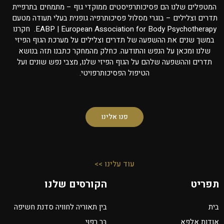
המטפלים שלנו הם פסיכותרפיסטים ממוקדי גוף – מתמחים בתרפיית
תדרים וצלילים – בוגרי מסלול פסיכותרפיה גופנית בעלי תעודה מטעם
EABP | European Association for Body Psychotherapy. חקרנו
במשך שנים את ההשפעה של תדרים וצלילים על מערכת הגוף הפיזי
שלנו ומכאן על הנפש והתודעה. כחלק מהמחקר כתבנו תזה בנושא
תדרים וההשפעה שלהם על הגוף הפיזי שלנו, מצבי נפש שונים ועל
הטיפול הפסיכותרפויטי.
פנו אלינו
עוד עלינו >>
תפריט
הקורסים שלנו
בית
בין תאוריה לחוויה סדנת חשיפה
אודות אלפא
בַּר רִפוּי